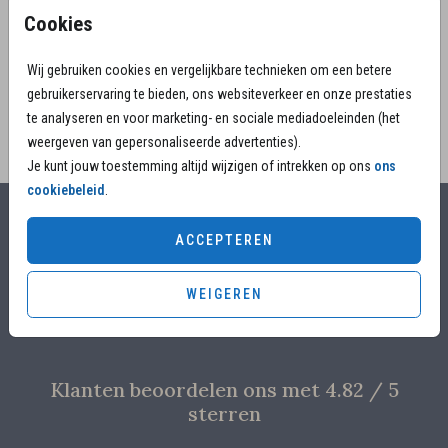
een prachtige dankbetuiging. Mooie met een
Cookies
bijpassende envelop.
Wij gebruiken cookies en vergelijkbare technieken om een betere
gebruikerservaring te bieden, ons websiteverkeer en onze prestaties
te analyseren en voor marketing- en sociale mediadoeleinden (het
weergeven van gepersonaliseerde advertenties).
Je kunt jouw toestemming altijd wijzigen of intrekken op ons
ons
cookiebeleid
.
Alles voor jouw moment
ACCEPTEREN
Voor 17.00 uur besteld, is vandaag nog in productie
WEIGEREN
Overleg met designers van de ontwerpstudio
Proefdruk voor €4,95
Klanten beoordelen ons met 4.82 / 5
sterren