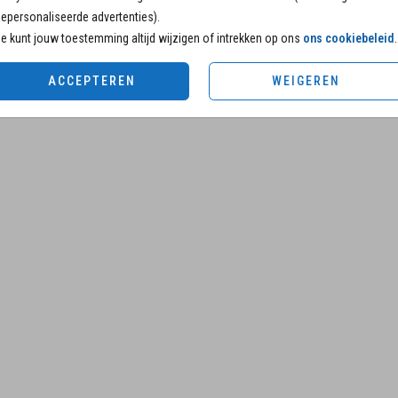
epersonaliseerde advertenties).
e kunt jouw toestemming altijd wijzigen of intrekken op ons
ons cookiebeleid
.
ACCEPTEREN
WEIGEREN