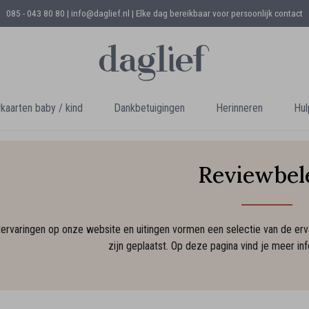
085 - 043 80 80 | info@daglief.nl |
Elke dag bereikbaar voor persoonlijk contact
aarten baby / kind
Dankbetuigingen
Herinneren
Hul
Reviewbel
tervaringen op onze website en uitingen vormen een selectie van de erv
zijn geplaatst. Op deze pagina vind je meer in