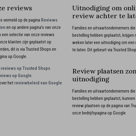
ze reviews
Uitnodiging om onli
review achter te la
ls vermeld op de pagina
Reviews
ten
en op andere pagina's van onze
Families en uitvaartondernemers die 
 een selectie van onze reviews
bestelling hebben geplaatst, krijge
onze klanten zijn geplaatst op
weken later een uitnodiging om een 
rden, dit is via Trusted Shops en
te laten. Dit gebeurt via Trusted Shop
gina op Google.
e reviews op Trusted Shops
Review plaatsen zo
eviews op Google
.
uitnodiging
over het
reviewbeleid van Google
.
Families en uitvaartondernemers die 
bestelling hebben geplaatst, kunnen 
review plaatsen op de pagina van Tr
onze bedrijfspagina op Google.