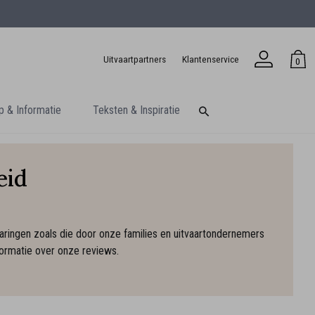
Uitvaartpartners
Klantenservice
0
p & Informatie
Teksten & Inspiratie
eid
aringen zoals die door onze families en uitvaartondernemers
formatie over onze reviews.