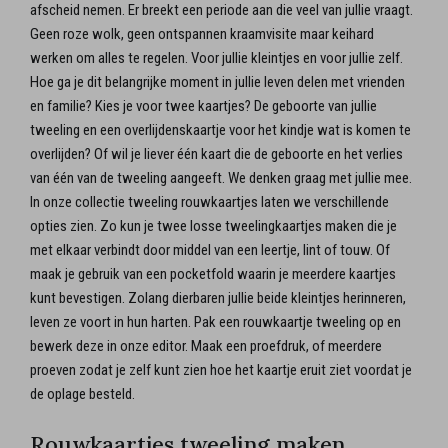
afscheid nemen. Er breekt een periode aan die veel van jullie vraagt.
Geen roze wolk, geen ontspannen kraamvisite maar keihard
werken om alles te regelen. Voor jullie kleintjes en voor jullie zelf.
Hoe ga je dit belangrijke moment in jullie leven delen met vrienden
en familie? Kies je voor twee kaartjes? De geboorte van jullie
tweeling en een overlijdenskaartje voor het kindje wat is komen te
overlijden? Of wil je liever één kaart die de geboorte en het verlies
van één van de tweeling aangeeft. We denken graag met jullie mee.
In onze collectie tweeling rouwkaartjes laten we verschillende
opties zien. Zo kun je twee losse tweelingkaartjes maken die je
met elkaar verbindt door middel van een leertje, lint of touw. Of
maak je gebruik van een pocketfold waarin je meerdere kaartjes
kunt bevestigen. Zolang dierbaren jullie beide kleintjes herinneren,
leven ze voort in hun harten. Pak een rouwkaartje tweeling op en
bewerk deze in onze editor. Maak een proefdruk, of meerdere
proeven zodat je zelf kunt zien hoe het kaartje eruit ziet voordat je
de oplage besteld.
Rouwkaartjes tweeling maken