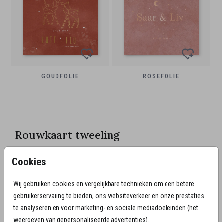
GOUDFOLIE
ROSEFOLIE
Rouwkaart tweeling
Een tweelingzwangerschap is vanaf het eerste moment dat je
Cookies
weet dat het om een tweeling gaat anders, de zwangerschap
brengt meer risico’s met zich mee. Je wordt na de eerste echo
Wij gebruiken cookies en vergelijkbare technieken om een betere
direct doorverwezen naar het ziekenhuis en je krijgt meer
gebruikerservaring te bieden, ons websiteverkeer en onze prestaties
controles. Gedurende de hele periode ben je meer op je hoede,
te analyseren en voor marketing- en sociale mediadoeleinden (het
minder ontspannen. Ongeloof, boosheid, teleurstelling, pijn en
weergeven van gepersonaliseerde advertenties).