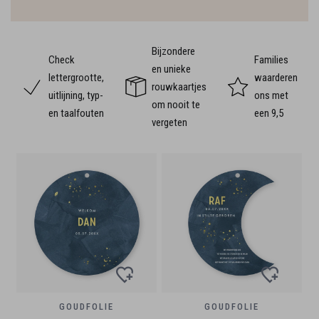
Bijzondere
Check
Families
en unieke
lettergrootte,
waarderen
rouwkaartjes
uitlijning, typ-
ons met
om nooit te
en taalfouten
een 9,5
vergeten
GOUDFOLIE
GOUDFOLIE