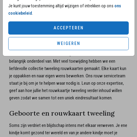
verdriet wanneer je te horen krijgt dat een of beide kindjes in je buik
Je kunt jouw toestemming altijd wijzigen of intrekken op ons
ons
zijn overleden of dat ze zullen overlijden tijdens of vlak na de
cookiebeleid
.
bevalling. Een verlies wat jullie ontzettend raakt. Ineens moet je van
alles regelen. Hoe wil je afscheid nemen? En hoe zorg je ervoor dat
ACCEPTEREN
familie en vrienden de namen van jullie kindjes op belangrijke
momenten zullen noemen. Wij horen van ouders dat het helpt
WEIGEREN
wanneer ze zelf een bijdrage kunnen leveren in dat proces. De kaart
om te herinneren of om uit te nodigen voor het afscheid is daar een
belangrijk onderdeel van. Met veel toewijding hebben we een
liefdevolle collectie tweeling rouwkaarten gemaakt. Elke kaart kun
je oppakken en naar eigen wens bewerken. Ons rouw serviceteam
staat je bij om je te helpen waar nodig is. Leun op onze expertise,
geef aan hoe jullie het rouwkaartje tweeling verder inhoud willen
geven zodat we samen tot een uniek eindresultaat komen.
Geboorte en rouwkaart tweeling
Soms zijn verdriet en blijdschap intens met elkaar verweven. Je ene
kindje komt gezond ter wereld en van je andere kindje moet je