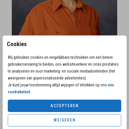
Cookies
MICHELLE GOMEZ | SERVICETEAM ROUW
Wij gebruiken cookies en vergelijkbare technieken om een betere
gebruikerservaring te bieden, ons websiteverkeer en onze prestaties
"Dankbaar om vanuit mijn passie voor vormgeving en
te analyseren en voor marketing- en sociale mediadoeleinden (het
ervaring met rouw en verlies, bij te mogen dragen en te
weergeven van gepersonaliseerde advertenties).
ondersteunen bij het controleren, aanpassen of opmaken
Je kunt jouw toestemming altijd wijzigen of intrekken op ons
ons
van een persoonlijke rouwkaart. Een blijvende herinnering
cookiebeleid
.
aan wie iemand was en zal blijven."
ACCEPTEREN
WEIGEREN