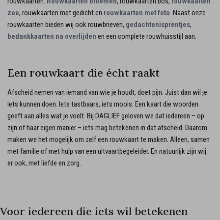
rouwkaarten.
Rouwkaarten bloemen
, rouwkaarten bos,
rouwkaarten
zee
, rouwkaarten met gedicht en
rouwkaarten met foto
. Naast onze
rouwkaarten bieden wij ook rouwbrieven,
gedachtenisprentjes
,
bedankkaarten na overlijden
en een complete rouwhuisstijl aan.
Een rouwkaart die écht raakt
Afscheid nemen van iemand van wie je houdt, doet pijn. Juist dan wil je
iets kunnen doen. Iets tastbaars, iets moois. Een kaart die woorden
geeft aan alles wat je voelt. Bij DAGLIEF geloven we dat iedereen – op
zijn of haar eigen manier – iets mag betekenen in dat afscheid. Daarom
maken we het mogelijk om zelf een rouwkaart te maken. Alleen, samen
met familie of met hulp van een uitvaartbegeleider. En natuurlijk zijn wij
er ook, met liefde en zorg.
Voor iedereen die iets wil betekenen