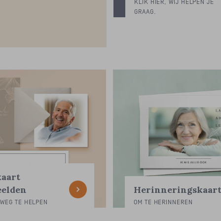
KLIK HIER, WIJ HELPEN JE
GRAAG.
aart
Herinneringskaar
eelden
OM TE HERINNEREN
 WEG TE HELPEN