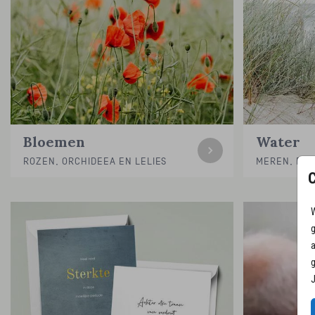
Bloemen
Water
ROZEN, ORCHIDEEA EN LELIES
MEREN, RIV
W
g
a
g
J