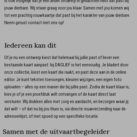
is ook mogelijk dat je een ander ontwerp in gedachten hebt dat past bij
jouw dierbare. Wij staan graag voor jou klaar. Samen met jou komen wij
tot een prachtig rouwkaartje dat past bij het karakter van jouw dierbare.
Neem gerust contact met ons op!
Iedereen kan dit
Of je nu een ontwerp kiest dat helemaal bij jullie past of liever een
bestaande kaart aanpast: bij DAGLIEF is het eenvoudig. Je bladert door
onze collectie, kiest een kaart die raakt, en past deze aan in de online
editor. Je kunt teksten toevoegen, kleuren wijzigen, een eigen foto
uploaden – alles op een manier die bij jullie past. Zodra de kaart klaar is,
kies je of je een proefdruk wilt ontvangen of de kaart direct laat
versturen. Wij drukken alles met zorg en aandacht, en bezorgen waar jij
dat wilt – of dat nu bij jou thuis is, via directe rouwverzending naar de
adressenlijst, of met spoed op een specifieke locatie.
Samen met de uitvaartbegeleider