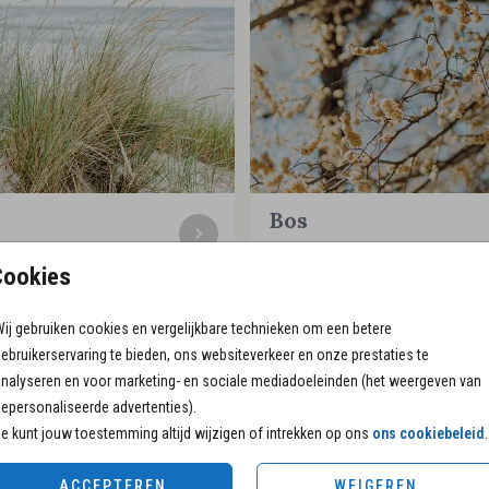
Bos
IEREN EN STRAND
BOMEN, BLADEREN EN TAKK
Cookies
ij gebruiken cookies en vergelijkbare technieken om een betere
Persoonlijke
ebruikerservaring te bieden, ons websiteverkeer en onze prestaties te
nalyseren en voor marketing- en sociale mediadoeleinden (het weergeven van
INDELING - FOTOBEWERKING
epersonaliseerde advertenties).
e kunt jouw toestemming altijd wijzigen of intrekken op ons
ons cookiebeleid
.
Hulp nodig bij het opmaken
ACCEPTEREN
WEIGEREN