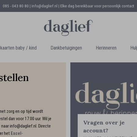
085 - 043 80 80 | info@daglief.nl |
Elke dag bereikbaar voor persoonlijk contact
aarten baby / kind
Dankbetuigingen
Herinneren
Hul
tellen
met zorg en op tijd wordt
tel dan voor 17.00 uur. Wil je
Vragen over je
 naar info@daglief.nl. Directe
account?
er het
Excel-