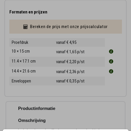
Formaten en prijzen
Bereken de prijs met onze prijscalculator
Proefdruk
vanaf € 4,95
10 × 15 cm
vanaf € 1,65
p/st
11.4 × 17.1 cm
vanaf € 2,20
p/st
14.4 × 21.6 cm
vanaf € 2,36
p/st
Enveloppen
vanaf € 0,35
p/st
Productinformatie
Omschrijving
In de koude, vaak stille dagen van december bieden