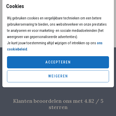
rouw bedankkaartjes warmte en licht, kies voor dit
Cookies
ontwerp en wijzig eenvoudig tekst en foto.
Wij gebruiken cookies en vergelijkbare technieken om een betere
gebruikerservaring te bieden, ons websiteverkeer en onze prestaties
te analyseren en voor marketing- en sociale mediadoeleinden (het
weergeven van gepersonaliseerde advertenties).
Je kunt jouw toestemming altijd wijzigen of intrekken op ons
ons
cookiebeleid
.
Alles voor jouw moment
ACCEPTEREN
Voor 17.00 uur besteld, is vandaag nog in productie
WEIGEREN
Overleg met designers van de ontwerpstudio
Proefdruk voor €4,95
Klanten beoordelen ons met 4.82 / 5
sterren