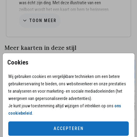
was écht zijn ding. Met deze illustratie van een
zeilboot wordt het een kaart om hem te herinneren.
TOON MEER
Advies van de makers:
• De papiersoort linnen geeft de kaart een zachte en
natuurlijke uitstraling.
• Wij adviseren de envelopkleur lichtgrijs bij deze
Meer kaarten in deze stijl
kaart.
Cookies
Willen jullie graag een bedankkaart sturen in stijl van
de rouwkaart, maar staat deze er niet tussen? Neem
Wij gebruiken cookies en vergelijkbare technieken om een betere
dan
contact
op, we zetten graag een doorvertaling
van jullie kaart klaar in je eigen collectie.
gebruikerservaring te bieden, ons websiteverkeer en onze prestaties
te analyseren en voor marketing- en sociale mediadoeleinden (het
weergeven van gepersonaliseerde advertenties).
Je kunt jouw toestemming altijd wijzigen of intrekken op ons
ons
cookiebeleid
.
ACCEPTEREN