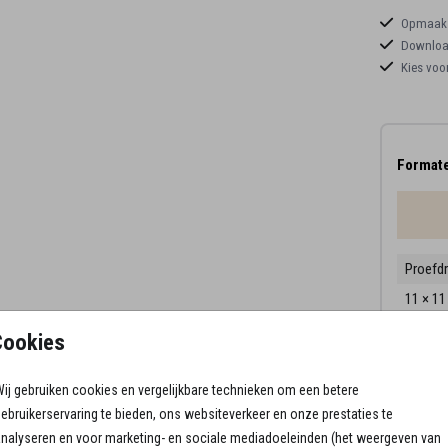
Opmaaks
Download
Kies voo
Formate
Proefd
11 × 1
13 × 1
Cookies
15 × 1
ij gebruiken cookies en vergelijkbare technieken om een betere
Envelo
ebruikerservaring te bieden, ons websiteverkeer en onze prestaties te
nalyseren en voor marketing- en sociale mediadoeleinden (het weergeven van