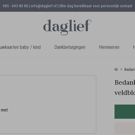
085 - 043 80 80 | info@daglief.nl |
Elke dag bereikbaar voor persoonlijk contact
uwkaarten baby / kind
Dankbetuigingen
Herinneren
H
Bedank
Bedank
veldb
n met