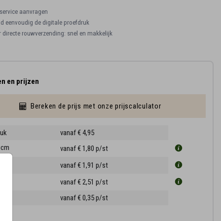
ervice aanvragen
 eenvoudig de digitale proefdruk
r directe rouwverzending: snel en makkelijk
n en prijzen
Bereken de prijs met onze prijscalculator
ruk
vanaf € 4,95
1 cm
vanaf € 1,80
p/st
3 cm
vanaf € 1,91
p/st
5 cm
vanaf € 2,51
p/st
ppen
vanaf € 0,35
p/st