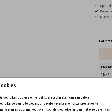
Opmaaks
Download
Kies voo
Formate
Proefd
15 × 1
17.1 × 
Cookies
21.6 × 
ij gebruiken cookies en vergelijkbare technieken om een betere
Envelo
ebruikerservaring te bieden, ons websiteverkeer en onze prestaties te
nalyseren en voor marketing- en sociale mediadoeleinden (het weergeven van