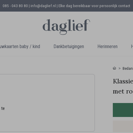
085 - 043 80 80 | info@daglief.nl |
Elke dag bereikbaar voor persoonlijk contact
uwkaarten baby / kind
Dankbetuigingen
Herinneren
H
Bedank
Klassi
met r
 te