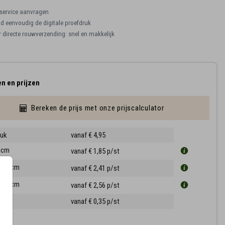
ervice aanvragen
 eenvoudig de digitale proefdruk
r directe rouwverzending: snel en makkelijk
n en prijzen
Bereken de prijs met onze prijscalculator
ruk
vanaf € 4,95
0 cm
vanaf € 1,85
p/st
11.4 cm
vanaf € 2,41
p/st
14.4 cm
vanaf € 2,56
p/st
ppen
vanaf € 0,35
p/st