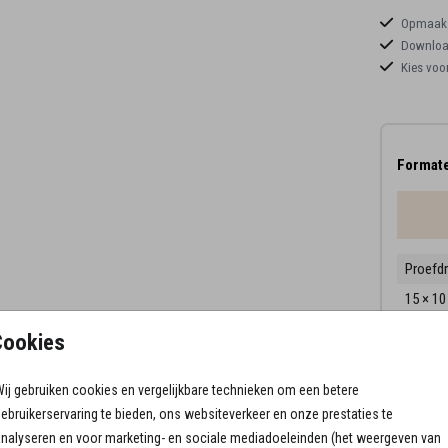
Opmaaks
Download
Kies voo
Formate
Proefd
15 × 1
17.1 × 
Cookies
21.6 × 
ij gebruiken cookies en vergelijkbare technieken om een betere
Envelo
ebruikerservaring te bieden, ons websiteverkeer en onze prestaties te
nalyseren en voor marketing- en sociale mediadoeleinden (het weergeven van