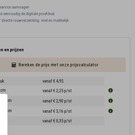
ervice aanvragen
 eenvoudig de digitale proefdruk
r directe rouwverzending: snel en makkelijk
n en prijzen
Bereken de prijs met onze prijscalculator
ruk
vanaf € 4,95
0 cm
vanaf € 2,25
p/st
11.4 cm
vanaf € 2,90
p/st
14.4 cm
vanaf € 3,16
p/st
ppen
vanaf € 0,35
p/st