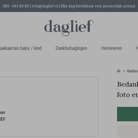
085 - 043 80 80 | info@daglief.nl |
Elke dag bereikbaar voor persoonlijk contact
uwkaarten baby / kind
Dankbetuigingen
Herinneren
H
Bedank
Bedank
foto e
ier
IEF.