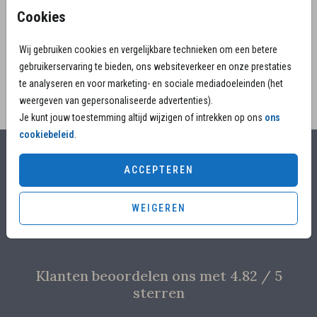
toevoeging folie. Een mooi aandenken om te
Cookies
bewaren.
Wij gebruiken cookies en vergelijkbare technieken om een betere
gebruikerservaring te bieden, ons websiteverkeer en onze prestaties
te analyseren en voor marketing- en sociale mediadoeleinden (het
weergeven van gepersonaliseerde advertenties).
Je kunt jouw toestemming altijd wijzigen of intrekken op ons
ons
cookiebeleid
.
Alles voor jouw moment
ACCEPTEREN
Voor 17.00 uur besteld, is vandaag nog in productie
WEIGEREN
Overleg met designers van de ontwerpstudio
Proefdruk voor €4,95
Klanten beoordelen ons met 4.82 / 5
sterren