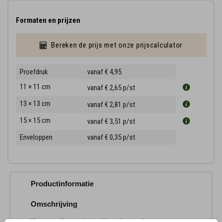
Formaten en prijzen
Bereken de prijs met onze prijscalculator
Proefdruk
vanaf € 4,95
11 × 11 cm
vanaf € 2,65
p/st
13 × 13 cm
vanaf € 2,81
p/st
15 × 15 cm
vanaf € 3,51
p/st
Enveloppen
vanaf € 0,35
p/st
Productinformatie
Omschrijving
Kies voor dit rouw bedankkaartje met als extra