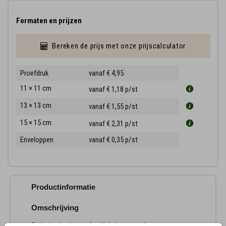
Formaten en prijzen
Bereken de prijs met onze prijscalculator
Proefdruk
vanaf € 4,95
11 × 11 cm
vanaf € 1,18
p/st
13 × 13 cm
vanaf € 1,55
p/st
15 × 15 cm
vanaf € 2,31
p/st
Enveloppen
vanaf € 0,35
p/st
Productinformatie
Omschrijving
Bedank vrienden en familieleden voor alle steun na