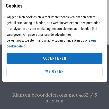
het overlijden van jullie dierbare. Kies voor dit foto
Cookies
rouwbedankkaartje.
Wij gebruiken cookies en vergelijkbare technieken om een betere
gebruikerservaring te bieden, ons websiteverkeer en onze prestaties
te analyseren en voor marketing- en sociale mediadoeleinden (het
weergeven van gepersonaliseerde advertenties).
Je kunt jouw toestemming altijd wijzigen of intrekken op ons
ons
cookiebeleid
.
Alles voor jouw moment
ACCEPTEREN
Voor 17.00 uur besteld, is vandaag nog in productie
WEIGEREN
Overleg met designers van de ontwerpstudio
Proefdruk voor €4,95
Klanten beoordelen ons met 4.82 / 5
sterren