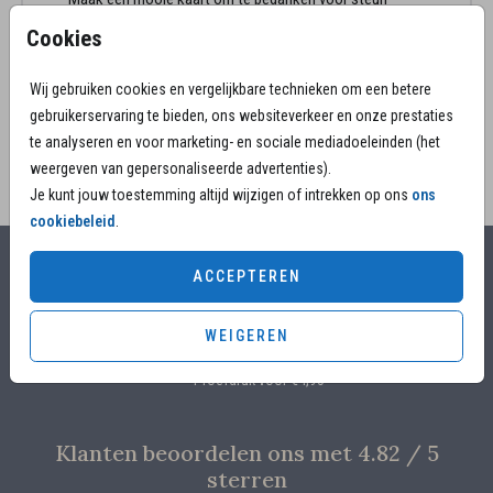
en medeleven. Een kaart die past en waarbij mooie
Cookies
woorden onderstrepen wat de aandacht heeft
betekend.
Wij gebruiken cookies en vergelijkbare technieken om een betere
gebruikerservaring te bieden, ons websiteverkeer en onze prestaties
te analyseren en voor marketing- en sociale mediadoeleinden (het
weergeven van gepersonaliseerde advertenties).
Je kunt jouw toestemming altijd wijzigen of intrekken op ons
ons
cookiebeleid
.
ACCEPTEREN
Alles voor jouw moment
Voor 17.00 uur besteld, is vandaag nog in productie
WEIGEREN
Overleg met designers van de ontwerpstudio
Proefdruk voor €4,95
Klanten beoordelen ons met 4.82 / 5
sterren