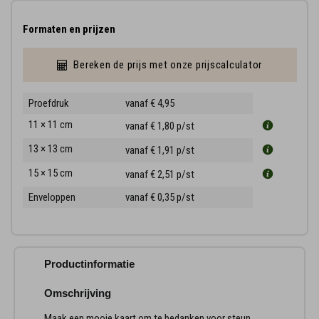
Formaten en prijzen
Bereken de prijs met onze prijscalculator
Proefdruk
vanaf € 4,95
11 × 11 cm
vanaf € 1,80
p/st
13 × 13 cm
vanaf € 1,91
p/st
15 × 15 cm
vanaf € 2,51
p/st
Enveloppen
vanaf € 0,35
p/st
Productinformatie
Omschrijving
Maak een mooie kaart om te bedanken voor steun