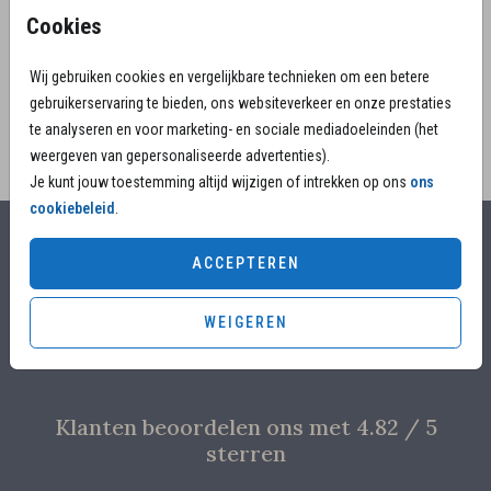
na overlijden. Een persoonlijke bedankkaart rouw die
Cookies
troostvol en stijlvol is vormgegeven.
Wij gebruiken cookies en vergelijkbare technieken om een betere
gebruikerservaring te bieden, ons websiteverkeer en onze prestaties
te analyseren en voor marketing- en sociale mediadoeleinden (het
weergeven van gepersonaliseerde advertenties).
Je kunt jouw toestemming altijd wijzigen of intrekken op ons
ons
cookiebeleid
.
Alles voor jouw moment
ACCEPTEREN
Voor 17.00 uur besteld, is vandaag nog in productie
WEIGEREN
Overleg met designers van de ontwerpstudio
Proefdruk voor €4,95
Klanten beoordelen ons met 4.82 / 5
sterren