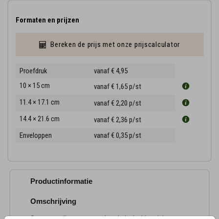
Formaten en prijzen
Bereken de prijs met onze prijscalculator
Proefdruk
vanaf € 4,95
10 × 15 cm
vanaf € 1,65
p/st
11.4 × 17.1 cm
vanaf € 2,20
p/st
14.4 × 21.6 cm
vanaf € 2,36
p/st
Enveloppen
vanaf € 0,35
p/st
Productinformatie
Omschrijving
Ontwerp online een staande enkele dankbetuiging