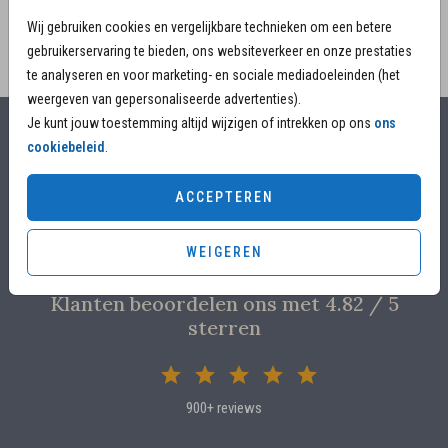
Wij gebruiken cookies en vergelijkbare technieken om een betere
gebruikerservaring te bieden, ons websiteverkeer en onze prestaties
te analyseren en voor marketing- en sociale mediadoeleinden (het
weergeven van gepersonaliseerde advertenties).
Je kunt jouw toestemming altijd wijzigen of intrekken op ons
ons
cookiebeleid
.
Alles voor jouw moment
Voor 17.00 uur besteld, is vandaag nog in productie
ACCEPTEREN
Overleg met designers van de ontwerpstudio
Proefdruk voor €4,95
WEIGEREN
Klanten beoordelen ons met 4.82 / 5
sterren
900+ reviews