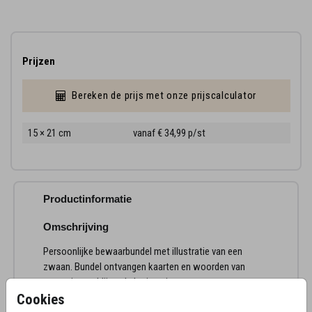
Prijzen
Bereken de prijs met onze prijscalculator
15 × 21 cm
vanaf € 34,99
p/st
Productinformatie
Omschrijving
Persoonlijke bewaarbundel met illustratie van een
zwaan. Bundel ontvangen kaarten en woorden van
troost in een blijvende herinnering.
Cookies