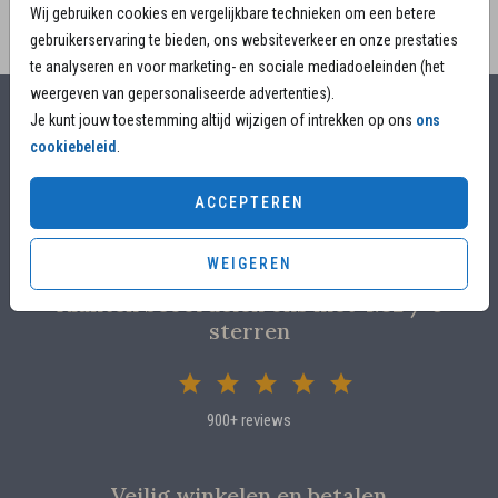
Wij gebruiken cookies en vergelijkbare technieken om een betere
gebruikerservaring te bieden, ons websiteverkeer en onze prestaties
te analyseren en voor marketing- en sociale mediadoeleinden (het
weergeven van gepersonaliseerde advertenties).
Je kunt jouw toestemming altijd wijzigen of intrekken op ons
ons
Alles voor jouw moment
cookiebeleid
.
Voor 17.00 uur besteld, is vandaag nog in productie
ACCEPTEREN
Overleg met designers van de ontwerpstudio
Proefdruk voor €4,95
WEIGEREN
Klanten beoordelen ons met 4.82 / 5
sterren
900+ reviews
Veilig winkelen en betalen