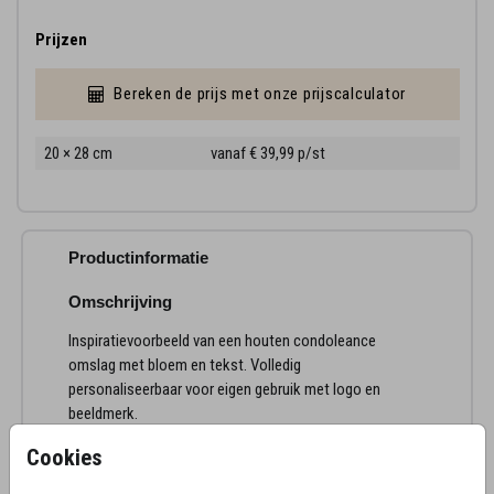
Prijzen
Bereken de prijs met onze prijscalculator
20 × 28 cm
vanaf € 39,99
p/st
Productinformatie
Omschrijving
Inspiratievoorbeeld van een houten condoleance
omslag met bloem en tekst. Volledig
personaliseerbaar voor eigen gebruik met logo en
beeldmerk.
Cookies