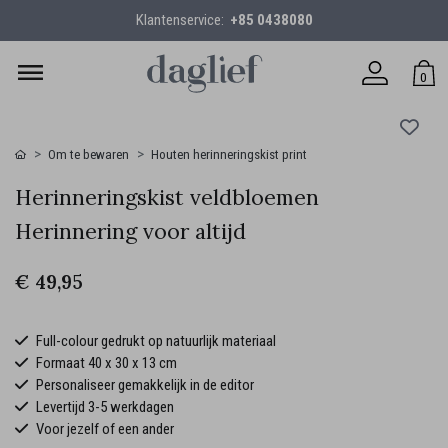
Klantenservice:
+85 0438080
0
Om te bewaren
Houten herinneringskist print
Herinneringskist veldbloemen
Herinnering voor altijd
€ 49,95
Full-colour gedrukt op natuurlijk materiaal
Formaat 40 x 30 x 13 cm
Personaliseer gemakkelijk in de editor
Levertijd 3-5 werkdagen
Voor jezelf of een ander