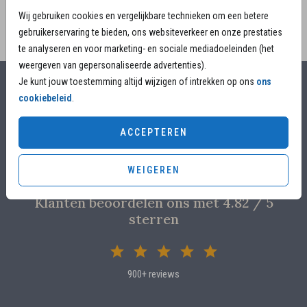
Wij gebruiken cookies en vergelijkbare technieken om een betere
gebruikerservaring te bieden, ons websiteverkeer en onze prestaties
te analyseren en voor marketing- en sociale mediadoeleinden (het
weergeven van gepersonaliseerde advertenties).
Je kunt jouw toestemming altijd wijzigen of intrekken op ons
ons
Alles voor jouw moment
cookiebeleid
.
Voor 17.00 uur besteld, is vandaag nog in productie
ACCEPTEREN
Overleg met designers van de ontwerpstudio
Proefdruk voor €4,95
WEIGEREN
Klanten beoordelen ons met 4.82 / 5
sterren
900+ reviews