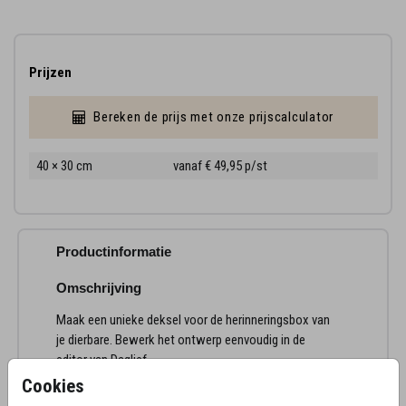
Prijzen
Bereken de prijs met onze prijscalculator
40 × 30 cm
vanaf € 49,95
p/st
Productinformatie
Omschrijving
Maak een unieke deksel voor de herinneringsbox van
je dierbare. Bewerk het ontwerp eenvoudig in de
editor van Daglief.
Cookies