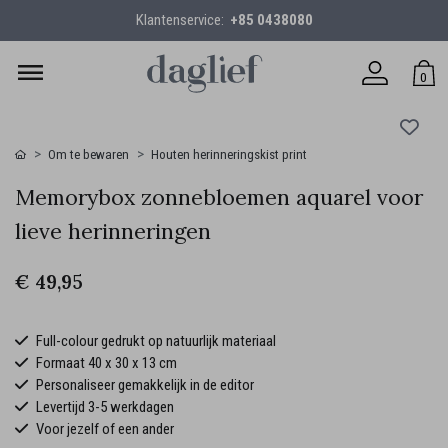
Klantenservice:
+85 0438080
0
Om te bewaren
Houten herinneringskist print
Memorybox zonnebloemen aquarel voor
lieve herinneringen
€ 49,95
Full-colour gedrukt op natuurlijk materiaal
Formaat 40 x 30 x 13 cm
Personaliseer gemakkelijk in de editor
Levertijd 3-5 werkdagen
Voor jezelf of een ander