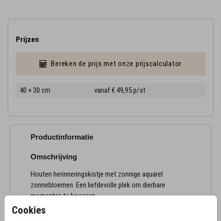
Prijzen
Bereken de prijs met onze prijscalculator
40 × 30 cm
vanaf € 49,95
p/st
Productinformatie
Omschrijving
Houten herinneringskistje met zonnige aquarel
zonnebloemen. Een liefdevolle plek om dierbare
momenten te bewaren.
Cookies