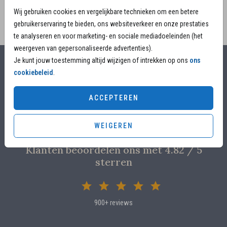
Wij gebruiken cookies en vergelijkbare technieken om een betere
gebruikerservaring te bieden, ons websiteverkeer en onze prestaties
te analyseren en voor marketing- en sociale mediadoeleinden (het
weergeven van gepersonaliseerde advertenties).
Je kunt jouw toestemming altijd wijzigen of intrekken op ons
ons
Alles voor jouw moment
cookiebeleid
.
Voor 17.00 uur besteld, is vandaag nog in productie
ACCEPTEREN
Overleg met designers van de ontwerpstudio
Proefdruk voor €4,95
WEIGEREN
Klanten beoordelen ons met 4.82 / 5
sterren
900+ reviews