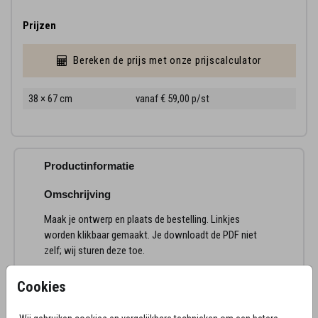
Prijzen
Bereken de prijs met onze prijscalculator
38 × 67 cm
vanaf € 59,00
p/st
Productinformatie
Omschrijving
Maak je ontwerp en plaats de bestelling. Linkjes
worden klikbaar gemaakt. Je downloadt de PDF niet
zelf; wij sturen deze toe.
Cookies