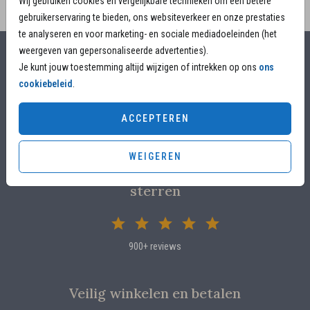
Wij gebruiken cookies en vergelijkbare technieken om een betere
gebruikerservaring te bieden, ons websiteverkeer en onze prestaties
te analyseren en voor marketing- en sociale mediadoeleinden (het
weergeven van gepersonaliseerde advertenties).
Alles voor jouw moment
Je kunt jouw toestemming altijd wijzigen of intrekken op ons
ons
cookiebeleid
.
Voor 17.00 uur besteld, is vandaag nog in productie
Overleg met designers van de ontwerpstudio
ACCEPTEREN
Proefdruk voor €4,95
WEIGEREN
Klanten beoordelen ons met 4.82 / 5
sterren
900+ reviews
Veilig winkelen en betalen