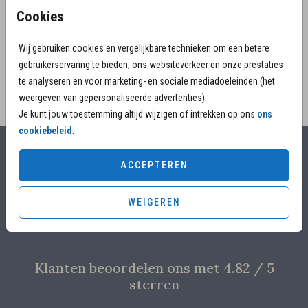
krachtige vrouw? Kies dit moderne ontwerp met
Cookies
foto en gedicht.
Wij gebruiken cookies en vergelijkbare technieken om een betere
gebruikerservaring te bieden, ons websiteverkeer en onze prestaties
te analyseren en voor marketing- en sociale mediadoeleinden (het
weergeven van gepersonaliseerde advertenties).
Je kunt jouw toestemming altijd wijzigen of intrekken op ons
ons
cookiebeleid
.
Alles voor jouw moment
ACCEPTEREN
Voor 17.00 uur besteld, is vandaag nog in productie
WEIGEREN
Overleg met designers van de ontwerpstudio
Proefdruk voor €4,95
Klanten beoordelen ons met 4.82 / 5
sterren