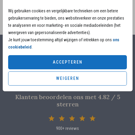
Wij gebruiken cookies en vergelijkbare technieken om een betere
gebruikerservaring te bieden, ons websiteverkeer en onze prestaties
te analyseren en voor marketing- en sociale mediadoeleinden (het
weergeven van gepersonaliseerde advertenties).
Je kunt jouw toestemming altijd wijzigen of intrekken op ons
ons
cookiebeleid
.
Alles voor jouw moment
ACCEPTEREN
Voor 17.00 uur besteld, is vandaag nog in productie
Overleg met designers van de ontwerpstudio
Proefdruk voor €4,95
WEIGEREN
Klanten beoordelen ons met 4.82 / 5
sterren
900+ reviews