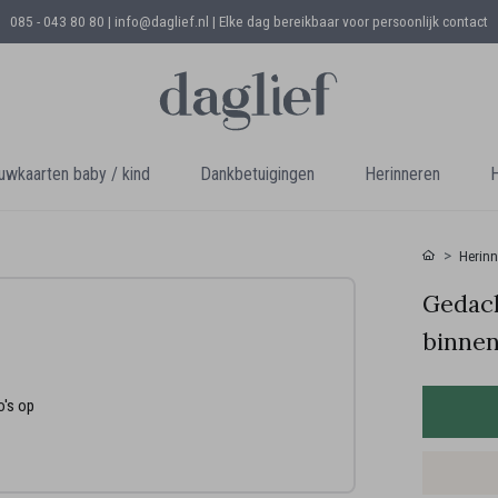
085 - 043 80 80 | info@daglief.nl |
Elke dag bereikbaar voor persoonlijk contact
uwkaarten baby / kind
Dankbetuigingen
Herinneren
H
Herinn
Gedach
binnen
o's op