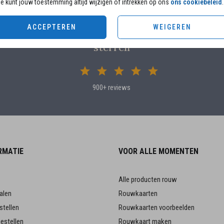
e kunt jouw toestemming altijd wijzigen of intrekken op ons
ons cookiebeleid
.
ACCEPTEREN
WEIGEREN
Klanten beoordelen ons met 4.82 / 5
sterren
900+ reviews
RMATIE
VOOR ALLE MOMENTEN
Alle producten rouw
alen
Rouwkaarten
stellen
Rouwkaarten voorbeelden
estellen
Rouwkaart maken