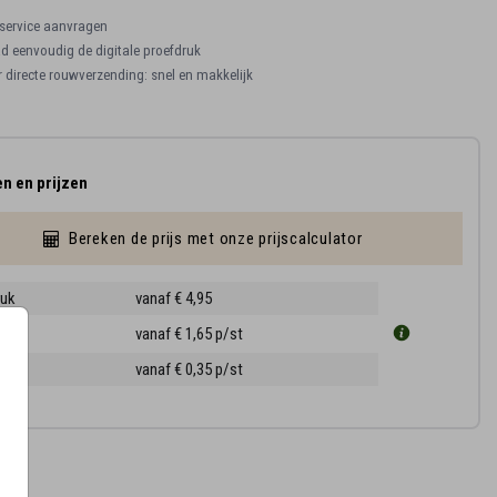
ervice aanvragen
 eenvoudig de digitale proefdruk
r directe rouwverzending: snel en makkelijk
n en prijzen
Bereken de prijs met onze prijscalculator
ruk
vanaf € 4,95
0 cm
vanaf € 1,65
p/st
ppen
vanaf € 0,35
p/st