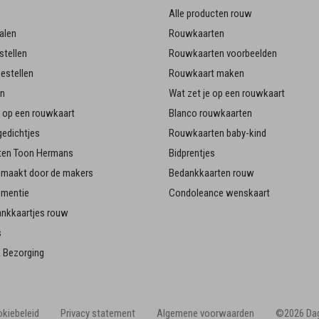
Alle producten rouw
alen
Rouwkaarten
stellen
Rouwkaarten voorbeelden
estellen
Rouwkaart maken
en
Wat zet je op een rouwkaart
je op een rouwkaart
Blanco rouwkaarten
edichtjes
Rouwkaarten baby-kind
en Toon Hermans
Bidprentjes
emaakt door de makers
Bedankkaarten rouw
ementie
Condoleance wenskaart
ankkaartjes rouw
s
 Bezorging
kiebeleid
Privacy statement
Algemene voorwaarden
©2026 Dag