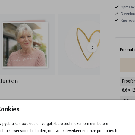
Opmaaks
Download
Kies voo
Formate
ducten
Proefd
8.6 × 1
10 × 1
Cookies
11.4 × 
14.4 × 
ij gebruiken cookies en vergelijkbare technieken om een betere
ebruikerservaring te bieden, ons websiteverkeer en onze prestaties te
Envelo