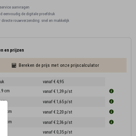
ervice aanvragen
 eenvoudig de digitale proefdruk
r directe rouwverzending: snel en makkelijk
n en prijzen
Bereken de prijs met onze prijscalculator
ruk
vanaf € 4,95
2.9 cm
vanaf € 1,39
p/st
5 cm
vanaf € 1,65
p/st
17.1 cm
vanaf € 2,20
p/st
21.6 cm
vanaf € 2,36
p/st
ppen
vanaf € 0,35
p/st