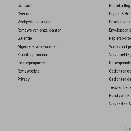
Contact
Bestel uitleg
Over ons
Prijzen & Bet
Veelgestelde vragen
Proefdruk be
Reviews van onze klanten
Enveloppen b
Garantie
Papiersoort
Algemene voorwaarden
Wat schrijf 
Klachtenprocedure
Verzamelde g
Herroepingsrecht
Rouwgedicht
Reviewbeleid
Gedichten g
Privacy
Gedichten d
Teksten bed
Handige link
Verzending &
Coo