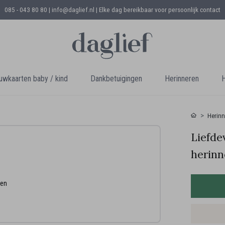
085 - 043 80 80 | info@daglief.nl |
Elke dag bereikbaar voor persoonlijk contact
uwkaarten baby / kind
Dankbetuigingen
Herinneren
H
Herinn
Liefde
herinn
een