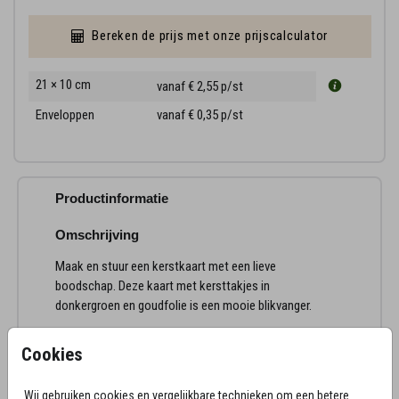
Bereken de prijs met onze prijscalculator
21 × 10 cm
vanaf € 2,55
p/st
Enveloppen
vanaf € 0,35
p/st
Productinformatie
Omschrijving
Maak en stuur een kerstkaart met een lieve
boodschap. Deze kaart met kersttakjes in
donkergroen en goudfolie is een mooie blikvanger.
Cookies
Wij gebruiken cookies en vergelijkbare technieken om een betere