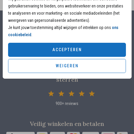
gebruikerservaring te bieden, ons websiteverkeer en onze prestaties
te analyseren en voor marketing- en sociale mediadoeleinden (het
weergeven van gepersonaliseerde advertenties).
Alles voor jouw moment
Je kunt jouw toestemming altijd wijzigen of intrekken op ons
ons
cookiebeleid
.
Voor 17.00 uur besteld, is vandaag nog in productie
Overleg met designers van de ontwerpstudio
ACCEPTEREN
Proefdruk voor €4,95
WEIGEREN
Klanten beoordelen ons met 4.82 / 5
sterren
900+ reviews
Veilig winkelen en betalen