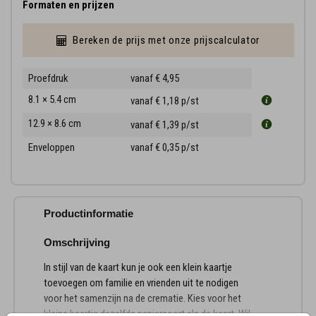
Formaten en prijzen
Bereken de prijs met onze prijscalculator
Proefdruk
vanaf € 4,95
8.1 × 5.4 cm
vanaf € 1,18
p/st
12.9 × 8.6 cm
vanaf € 1,39
p/st
Enveloppen
vanaf € 0,35
p/st
Productinformatie
Omschrijving
In stijl van de kaart kun je ook een klein kaartje
toevoegen om familie en vrienden uit te nodigen
voor het samenzijn na de crematie. Kies voor het
kleine kaartje dezelfde papiersoort als de kaart. Wil