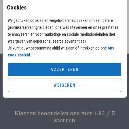
jij een kaartje in de stijl van de rouwkaart? Laat het
Cookies
TOON MEER
ons weten
We helpen je graag!
Wij gebruiken cookies en vergelijkbare technieken om een betere
gebruikerservaring te bieden, ons websiteverkeer en onze prestaties
te analyseren en voor marketing- en sociale mediadoeleinden (het
weergeven van gepersonaliseerde advertenties).
Je kunt jouw toestemming altijd wijzigen of intrekken op ons
ons
cookiebeleid
.
Alles voor jouw moment
ACCEPTEREN
Voor 17.00 uur besteld, is vandaag nog in productie
WEIGEREN
Overleg met designers van de ontwerpstudio
Proefdruk voor €4,95
Klanten beoordelen ons met 4.82 / 5
sterren