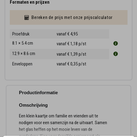
Formaten en prijzen
Bereken de prijs met onze prijscalculator
Proefdruk
vanaf € 4,95
8.1 × 5.4 cm
vanaf € 1,18
p/st
12.9 × 8.6 cm
vanaf € 1,39
p/st
Enveloppen
vanaf € 0,35
p/st
Productinformatie
Omschrijving
Een klein kaartje om familie en vrienden uit te
nodigen voor een samenzijn na de uitvaart. Samen
het glas heffen op het mooie leven van de
overledene. Kies voor dezelfde papiersoort als