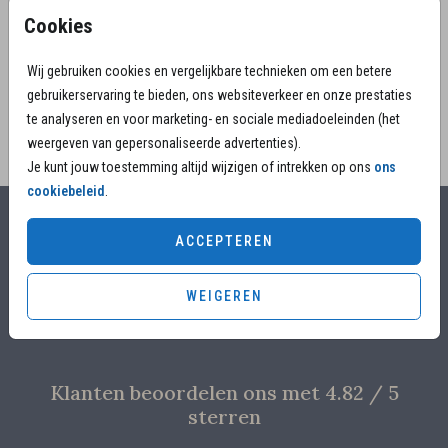
rouwkaart. wanneer je hebt gekozen voor biotop
Cookies
TOON MEER
300 grams of ivoor kun je ook kiezen voor de 190
grams biotop.
Wij gebruiken cookies en vergelijkbare technieken om een betere
gebruikerservaring te bieden, ons websiteverkeer en onze prestaties
te analyseren en voor marketing- en sociale mediadoeleinden (het
weergeven van gepersonaliseerde advertenties).
Je kunt jouw toestemming altijd wijzigen of intrekken op ons
ons
cookiebeleid
.
Alles voor jouw moment
ACCEPTEREN
Voor 17.00 uur besteld, is vandaag nog in productie
WEIGEREN
Overleg met designers van de ontwerpstudio
Proefdruk voor €4,95
Klanten beoordelen ons met 4.82 / 5
sterren