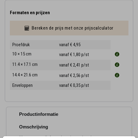
Formaten en prijzen
Bereken de prijs met onze prijscalculator
Proefdruk
vanaf € 4,95
10 × 15 cm
vanaf € 1,80
p/st
11.4 × 17.1 cm
vanaf € 2,41
p/st
14.4 × 21.6 cm
vanaf € 2,56
p/st
Enveloppen
vanaf € 0,35
p/st
Productinformatie
Omschrijving
Wat een super lief rouwkaartje om de geboorte en