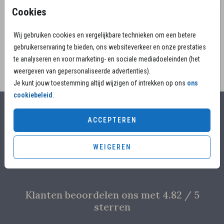
het overlijden van jullie prachtig zoontje te delen met
Cookies
vrienden en familie.
Wij gebruiken cookies en vergelijkbare technieken om een betere
gebruikerservaring te bieden, ons websiteverkeer en onze prestaties
te analyseren en voor marketing- en sociale mediadoeleinden (het
weergeven van gepersonaliseerde advertenties).
Je kunt jouw toestemming altijd wijzigen of intrekken op ons
ons
cookiebeleid
.
Alles voor jouw moment
ACCEPTEREN
Voor 17.00 uur besteld, is vandaag nog in productie
WEIGEREN
Overleg met designers van de ontwerpstudio
Proefdruk voor €4,95
Klanten beoordelen ons met 4.82 / 5
sterren