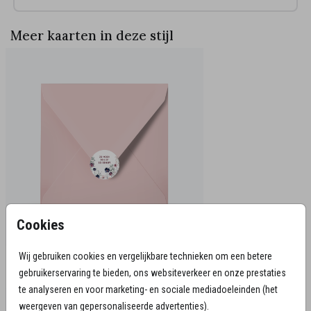
Meer kaarten in deze stijl
Cookies
Bijpassende communicatie en
Wij gebruiken cookies en vergelijkbare technieken om een betere
herinneringsproducten
gebruikerservaring te bieden, ons websiteverkeer en onze prestaties
te analyseren en voor marketing- en sociale mediadoeleinden (het
weergeven van gepersonaliseerde advertenties).