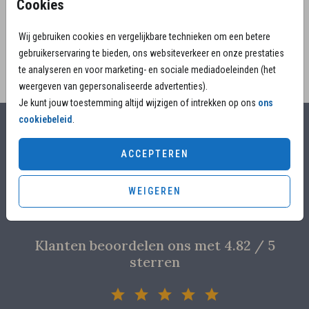
Cookies
Met subtiele hartjes en sterretjes.
Wij gebruiken cookies en vergelijkbare technieken om een betere
gebruikerservaring te bieden, ons websiteverkeer en onze prestaties
te analyseren en voor marketing- en sociale mediadoeleinden (het
weergeven van gepersonaliseerde advertenties).
Je kunt jouw toestemming altijd wijzigen of intrekken op ons
ons
cookiebeleid
.
Alles voor jouw moment
ACCEPTEREN
Voor 17.00 uur besteld, is vandaag nog in productie
Overleg met designers van de ontwerpstudio
WEIGEREN
Proefdruk voor €4,95
Klanten beoordelen ons met 4.82 / 5
sterren