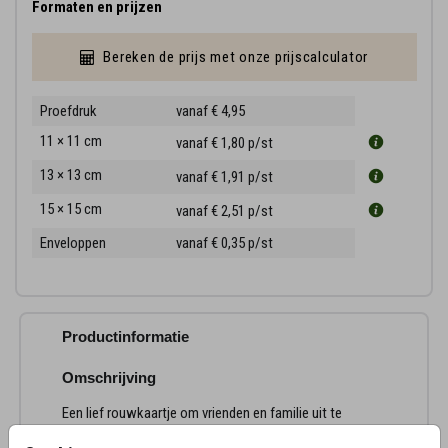
Formaten en prijzen
Bereken de prijs met onze prijscalculator
Proefdruk
vanaf € 4,95
11 × 11 cm
vanaf € 1,80
p/st
13 × 13 cm
vanaf € 1,91
p/st
15 × 15 cm
vanaf € 2,51
p/st
Enveloppen
vanaf € 0,35
p/st
Productinformatie
Omschrijving
Een lief rouwkaartje om vrienden en familie uit te
nodigen voor de crematie van jullie kleine zoontje.