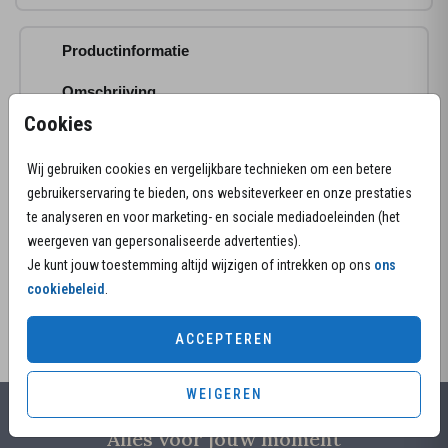
Productinformatie
Omschrijving
Cookies
Hoe lief is dit prachtige rouwkaartje in een warme
kleurcombinatie. Het olifantje vervolgt zijn pad
Wij gebruiken cookies en vergelijkbare technieken om een betere
alleen... helaas was hij nog niet klaar voor de wereld.
Jullie wel voor hem en dat betekent dat hij een
gebruikerservaring te bieden, ons websiteverkeer en onze prestaties
plekje heeft in jullie hart.
te analyseren en voor marketing- en sociale mediadoeleinden (het
TOON MEER
weergeven van gepersonaliseerde advertenties).
Advies van de makers:
Je kunt jouw toestemming altijd wijzigen of intrekken op ons
ons
• Envelopkleur zand met gouden inlay past mooi bij
cookiebeleid
.
deze rouwkaart.
• De papiersoort natuurkarton is een mooie match
ACCEPTEREN
met dit ontwerp
Wil je het kaartje in een ander formaat? Heb je nog
WEIGEREN
vragen?
We helpen je graag!
Alles voor jouw moment