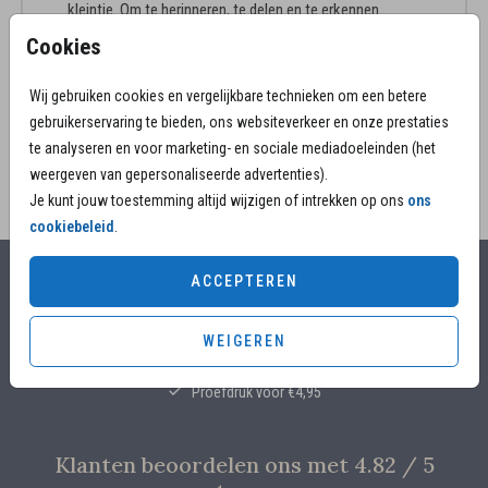
kleintje. Om te herinneren, te delen en te erkennen.
Belangrijk voor jullie, de opa's en oma's, familie en
Cookies
vrienden.
TOON MEER
Wij gebruiken cookies en vergelijkbare technieken om een betere
Advies van de makers:
gebruikerservaring te bieden, ons websiteverkeer en onze prestaties
• Envelopkleur okergeel is een prachtige match
te analyseren en voor marketing- en sociale mediadoeleinden (het
• De papiersoort linnen geeft diepte aan het
weergeven van gepersonaliseerde advertenties).
ontwerp.
Je kunt jouw toestemming altijd wijzigen of intrekken op ons
ons
Wil je het kaartje in een ander formaat? Heb je nog
cookiebeleid
.
vragen?
We helpen je graag!
ACCEPTEREN
Alles voor jouw moment
WEIGEREN
Voor 17.00 uur besteld, is vandaag nog in productie
Overleg met designers van de ontwerpstudio
Proefdruk voor €4,95
Klanten beoordelen ons met 4.82 / 5