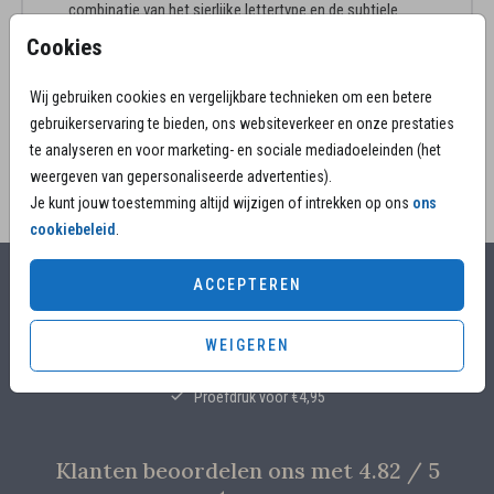
combinatie van het sierlijke lettertype en de subtiele
illustraties maken deze rouwkaart uniek.
Cookies
TOON MEER
Advies van de makers:
Wij gebruiken cookies en vergelijkbare technieken om een betere
• Envelopkleur oudroze past mooi bij deze
gebruikerservaring te bieden, ons websiteverkeer en onze prestaties
rouwkaart.
te analyseren en voor marketing- en sociale mediadoeleinden (het
• De papiersoort parelmoer geeft de kaart een
weergeven van gepersonaliseerde advertenties).
prachtige glans.
Je kunt jouw toestemming altijd wijzigen of intrekken op ons
ons
Heb je nog vragen?
We helpen je graag!
cookiebeleid
.
ACCEPTEREN
Alles voor jouw moment
WEIGEREN
Voor 17.00 uur besteld, is vandaag nog in productie
Overleg met designers van de ontwerpstudio
Proefdruk voor €4,95
Klanten beoordelen ons met 4.82 / 5