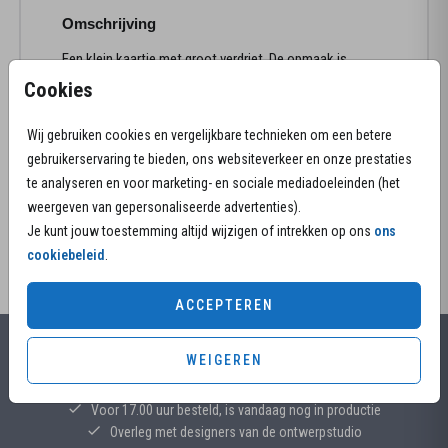
Omschrijving
Een klein kaartje met groot verdriet. De opmaak is
eenvoudig met drie kleine vlindertjes.Kies jullie
Cookies
favoriete kleur en maak online een uniek
rouwkaartje. Advies van de makers:
Wij gebruiken cookies en vergelijkbare technieken om een betere
• Envelopkleur wit is een mooie match bij dit
gebruikerservaring te bieden, ons websiteverkeer en onze prestaties
TOON MEER
rouwkaartje.
te analyseren en voor marketing- en sociale mediadoeleinden (het
• De papiersoort natuurkarton past perfect bij dit
weergeven van gepersonaliseerde advertenties).
strakke grafische design.
Je kunt jouw toestemming altijd wijzigen of intrekken op ons
ons
cookiebeleid
.
Wil je het kaartje in een ander formaat? Heb je nog
vragen?
We helpen je graag!
ACCEPTEREN
WEIGEREN
Alles voor jouw moment
Voor 17.00 uur besteld, is vandaag nog in productie
Overleg met designers van de ontwerpstudio