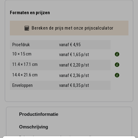
Formaten en prijzen
Bereken de prijs met onze prijscalculator
Proefdruk
vanaf € 4,95
10 × 15 cm
vanaf € 1,65
p/st
11.4 × 17.1 cm
vanaf € 2,20
p/st
14.4 × 21.6 cm
vanaf € 2,36
p/st
Enveloppen
vanaf € 0,35
p/st
Productinformatie
Omschrijving
Baby geboorte en rouwkaartje met eendje op een