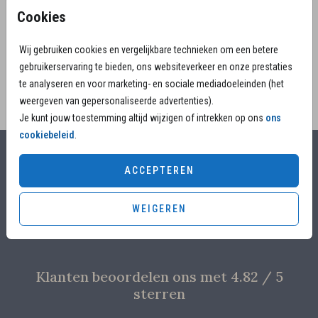
vogel tussen de maan en de sterren. Prachtige
Cookies
originele illustraties. illustraties
Wij gebruiken cookies en vergelijkbare technieken om een betere
gebruikerservaring te bieden, ons websiteverkeer en onze prestaties
te analyseren en voor marketing- en sociale mediadoeleinden (het
weergeven van gepersonaliseerde advertenties).
Je kunt jouw toestemming altijd wijzigen of intrekken op ons
ons
cookiebeleid
.
Alles voor jouw moment
ACCEPTEREN
Voor 17.00 uur besteld, is vandaag nog in productie
WEIGEREN
Overleg met designers van de ontwerpstudio
Proefdruk voor €4,95
Klanten beoordelen ons met 4.82 / 5
sterren