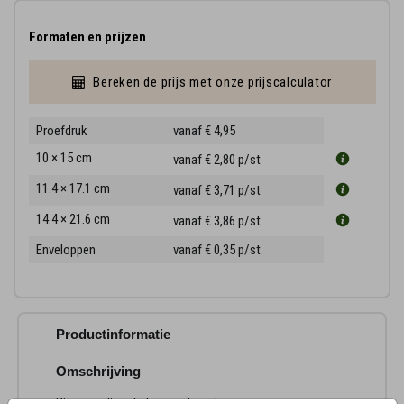
Formaten en prijzen
Bereken de prijs met onze prijscalculator
Proefdruk
vanaf € 4,95
10 × 15 cm
vanaf € 2,80
p/st
11.4 × 17.1 cm
vanaf € 3,71
p/st
14.4 × 21.6 cm
vanaf € 3,86
p/st
Enveloppen
vanaf € 0,35
p/st
Productinformatie
Omschrijving
Kies voor lieve baby rouwkaartjes met maan, sterren