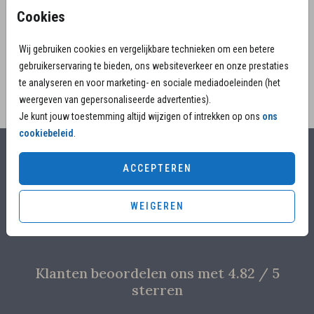
en wolkjes. Deel de geboorte en het overlijden van
Cookies
jullie kleintje met dit kaartje.
Wij gebruiken cookies en vergelijkbare technieken om een betere
gebruikerservaring te bieden, ons websiteverkeer en onze prestaties
te analyseren en voor marketing- en sociale mediadoeleinden (het
weergeven van gepersonaliseerde advertenties).
Je kunt jouw toestemming altijd wijzigen of intrekken op ons
ons
cookiebeleid
.
Alles voor jouw moment
ACCEPTEREN
Voor 17.00 uur besteld, is vandaag nog in productie
WEIGEREN
Overleg met designers van de ontwerpstudio
Proefdruk voor €4,95
Klanten beoordelen ons met 4.82 / 5
sterren