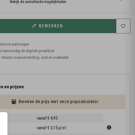
Bekijk de aanvullende mogelijkheden
BEWERKEN
ervice aanvragen
 eenvoudig de digitale proefdruk
r directe rouwverzending: snel en makkelijk
n en prijzen
Bereken de prijs met onze prijscalculator
ruk
vanaf € 4,95
1 cm
vanaf € 3,15
p/st