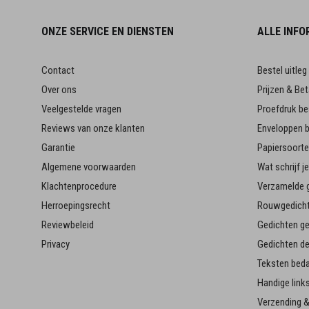
ONZE SERVICE EN DIENSTEN
ALLE INFO
Contact
Bestel uitleg
Over ons
Prijzen & Bet
Veelgestelde vragen
Proefdruk be
Reviews van onze klanten
Enveloppen b
Garantie
Papiersoort
Algemene voorwaarden
Wat schrijf 
Klachtenprocedure
Verzamelde g
Herroepingsrecht
Rouwgedicht
Reviewbeleid
Gedichten g
Privacy
Gedichten d
Teksten bed
Handige link
Verzending &