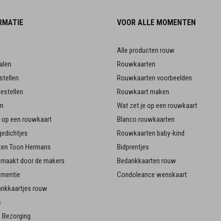
RMATIE
VOOR ALLE MOMENTEN
Alle producten rouw
alen
Rouwkaarten
stellen
Rouwkaarten voorbeelden
estellen
Rouwkaart maken
en
Wat zet je op een rouwkaart
je op een rouwkaart
Blanco rouwkaarten
edichtjes
Rouwkaarten baby-kind
en Toon Hermans
Bidprentjes
emaakt door de makers
Bedankkaarten rouw
ementie
Condoleance wenskaart
ankkaartjes rouw
s
 Bezorging