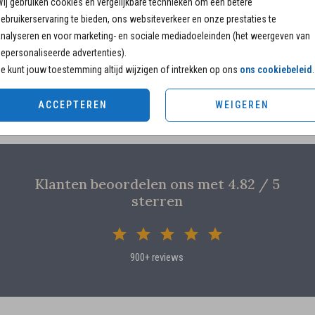
ij gebruiken cookies en vergelijkbare technieken om een betere
13 × 1
ebruikerservaring te bieden, ons websiteverkeer en onze prestaties te
15 × 1
nalyseren en voor marketing- en sociale mediadoeleinden (het weergeven van
Envelo
epersonaliseerde advertenties).
e kunt jouw toestemming altijd wijzigen of intrekken op ons
ons cookiebeleid
.
ACCEPTEREN
WEIGEREN
Klanten beoordelen ons met 4.82 / 5
sterren
900+ reviews