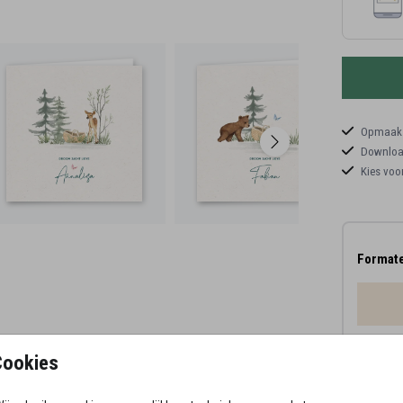
Opmaaks
Download
Kies voo
Formate
Proefd
Cookies
11 × 1