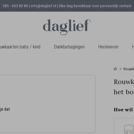
085 - 043 80 80 | info@daglief.nl |
Elke dag bereikbaar voor persoonlijk contact
uwkaarten baby / kind
Dankbetuigingen
Herinneren
H
Rouwk
Rouwka
het bo
je dat
Hoe wil 