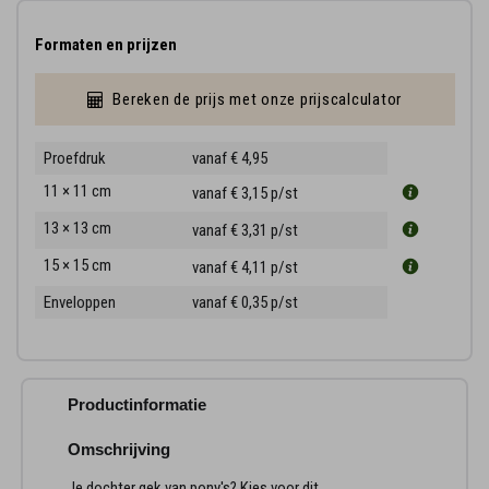
Formaten en prijzen
Bereken de prijs met onze prijscalculator
Proefdruk
vanaf € 4,95
11 × 11 cm
vanaf € 3,15
p/st
13 × 13 cm
vanaf € 3,31
p/st
15 × 15 cm
vanaf € 4,11
p/st
Enveloppen
vanaf € 0,35
p/st
Productinformatie
Omschrijving
Je dochter gek van pony's? Kies voor dit