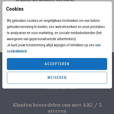
rouwkaartje kind met een silhouet en hart.
Cookies
Aanpassingen nodig in het silhouet? Laat het ons
weten.
Wij gebruiken cookies en vergelijkbare technieken om een betere
gebruikerservaring te bieden, ons websiteverkeer en onze prestaties
te analyseren en voor marketing- en sociale mediadoeleinden (het
weergeven van gepersonaliseerde advertenties).
Je kunt jouw toestemming altijd wijzigen of intrekken op ons
ons
cookiebeleid
.
ACCEPTEREN
Alles voor jouw moment
Voor 17.00 uur besteld, is vandaag nog in productie
WEIGEREN
Overleg met designers van de ontwerpstudio
Proefdruk voor €4,95
Klanten beoordelen ons met 4.82 / 5
sterren