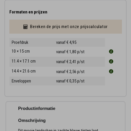
Formaten en prijzen
Bereken de prijs met onze prijscalculator
Proefdruk
vanaf € 4,95
10 × 15 cm
vanaf € 1,80
p/st
11.4 × 17.1 cm
vanaf € 2,41
p/st
14.4 × 21.6 cm
vanaf € 2,56
p/st
Enveloppen
vanaf € 0,35
p/st
Productinformatie
Omschrijving
Dit mooie landschap in zachte blauw tinten laat