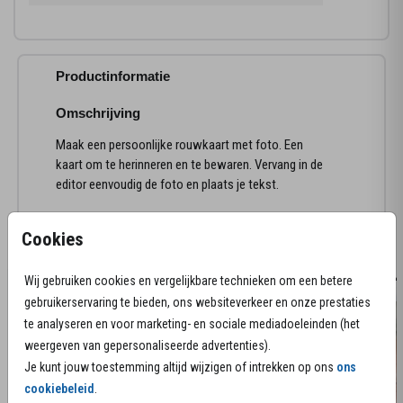
Productinformatie
Omschrijving
Maak een persoonlijke rouwkaart met foto. Een
kaart om te herinneren en te bewaren. Vervang in de
editor eenvoudig de foto en plaats je tekst.
Cookies
Meer kaarten in deze stijl
rouwkaart
rouwk
Wij gebruiken cookies en vergelijkbare technieken om een betere
gebruikerservaring te bieden, ons websiteverkeer en onze prestaties
te analyseren en voor marketing- en sociale mediadoeleinden (het
weergeven van gepersonaliseerde advertenties).
Je kunt jouw toestemming altijd wijzigen of intrekken op ons
ons
cookiebeleid
.