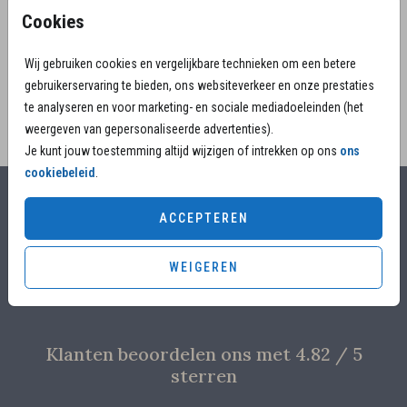
lelietje van dalen. Maak de uitnodiging voor het
Cookies
afscheid uniek met een persoonlijk gedicht.
Wij gebruiken cookies en vergelijkbare technieken om een betere
gebruikerservaring te bieden, ons websiteverkeer en onze prestaties
te analyseren en voor marketing- en sociale mediadoeleinden (het
weergeven van gepersonaliseerde advertenties).
Je kunt jouw toestemming altijd wijzigen of intrekken op ons
ons
cookiebeleid
.
Alles voor jouw moment
ACCEPTEREN
Voor 17.00 uur besteld, is vandaag nog in productie
WEIGEREN
Overleg met designers van de ontwerpstudio
Proefdruk voor €4,95
Klanten beoordelen ons met 4.82 / 5
sterren