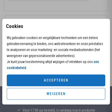
Productinformatie
Cookies
Omschrijving
Wij gebruiken cookies en vergelijkbare technieken om een betere
Waren muziek en je dierbare één? Hield hij of zij van
gebruikerservaring te bieden, ons websiteverkeer en onze prestaties
de trompet. Kies voor deze moderne rouwkaart en
te analyseren en voor marketing- en sociale mediadoeleinden (het
bewerk eenvoudig in de editor van Daglief.
weergeven van gepersonaliseerde advertenties).
Je kunt jouw toestemming altijd wijzigen of intrekken op ons
ons
cookiebeleid
.
ACCEPTEREN
WEIGEREN
Alles voor jouw moment
Voor 17.00 uur besteld, is vandaag nog in productie