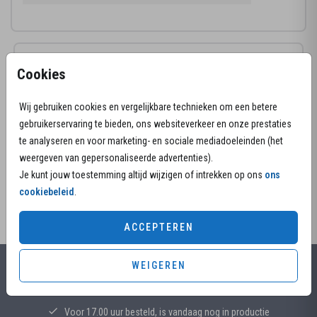
Productinformatie
Cookies
Omschrijving
Wij gebruiken cookies en vergelijkbare technieken om een betere
Rouwkaart met foto en bloemen in zachte
gebruikerservaring te bieden, ons websiteverkeer en onze prestaties
pasteltinten. Personaliseer deze kaart voor een
te analyseren en voor marketing- en sociale mediadoeleinden (het
liefdevol en stijlvol afscheid van een dierbare.
weergeven van gepersonaliseerde advertenties).
Je kunt jouw toestemming altijd wijzigen of intrekken op ons
ons
cookiebeleid
.
ACCEPTEREN
WEIGEREN
Alles voor jouw moment
Voor 17.00 uur besteld, is vandaag nog in productie