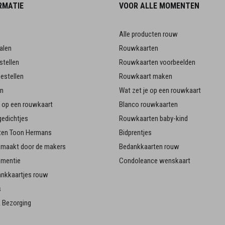
RMATIE
VOOR ALLE MOMENTEN
Alle producten rouw
alen
Rouwkaarten
stellen
Rouwkaarten voorbeelden
estellen
Rouwkaart maken
en
Wat zet je op een rouwkaart
je op een rouwkaart
Blanco rouwkaarten
edichtjes
Rouwkaarten baby-kind
en Toon Hermans
Bidprentjes
emaakt door de makers
Bedankkaarten rouw
ementie
Condoleance wenskaart
ankkaartjes rouw
s
 Bezorging