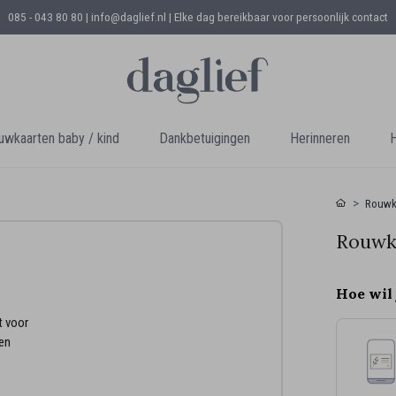
085 - 043 80 80 | info@daglief.nl |
Elke dag bereikbaar voor persoonlijk contact
uwkaarten baby / kind
Dankbetuigingen
Herinneren
H
Rouwk
Rouwka
Hoe wil 
t voor
len