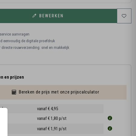
BEWERKEN
ervice aanvragen
 eenvoudig de digitale proefdruk
r directe rouwverzending: snel en makkelijk
n en prijzen
Bereken de prijs met onze prijscalculator
ruk
vanaf € 4,95
1 cm
vanaf € 1,80
p/st
3 cm
vanaf € 1,91
p/st