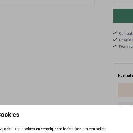
Opmaaks
Download
Kies voo
Formate
Proefd
Cookies
11 × 1
13 × 1
ij gebruiken cookies en vergelijkbare technieken om een betere