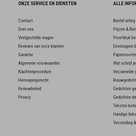
ONZE SERVICE EN DIENSTEN
ALLE INFO
Contact
Bestel uitleg
Over ons
Prijzen & Bet
Veelgestelde vragen
Proefdruk be
Reviews van onze klanten
Enveloppen b
Garantie
Papiersoort
Algemene voorwaarden
Wat schrijf 
Klachtenprocedure
Verzamelde g
Herroepingsrecht
Rouwgedicht
Reviewbeleid
Gedichten g
Privacy
Gedichten d
Teksten bed
Handige link
Verzending &