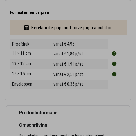
Formaten en prijzen
Bereken de prijs met onze prijscalculator
Proefdruk
vanaf € 4,95
11 × 11 cm
vanaf € 1,80
p/st
13 × 13 cm
vanaf € 1,91
p/st
15 × 15 cm
vanaf € 2,51
p/st
Enveloppen
vanaf € 0,35
p/st
Productinformatie
Omschrijving
De orchidee wordt geroemd om haar schoonheid,