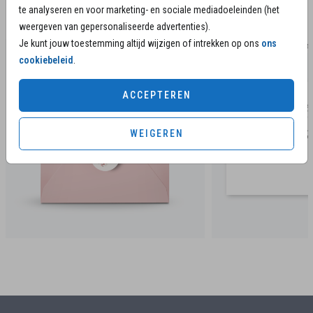
Bijpassende communicatie en
te analyseren en voor marketing- en sociale mediadoeleinden (het
herinneringsproducten
weergeven van gepersonaliseerde advertenties).
Je kunt jouw toestemming altijd wijzigen of intrekken op ons
ons
sluitsticker
Kaartje s
cookiebeleid
.
ACCEPTEREN
WEIGEREN