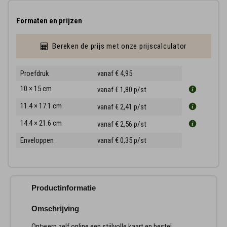
Formaten en prijzen
Bereken de prijs met onze prijscalculator
Proefdruk
vanaf € 4,95
10 × 15 cm
vanaf € 1,80
p/st
11.4 × 17.1 cm
vanaf € 2,41
p/st
14.4 × 21.6 cm
vanaf € 2,56
p/st
Enveloppen
vanaf € 0,35
p/st
Productinformatie
Omschrijving
Ontwerp zelf online een stijlvolle kaart en bestel