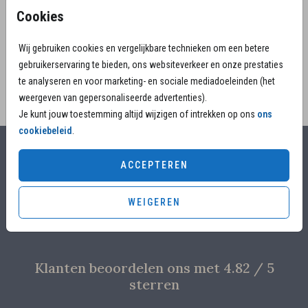
hortensia. Zacht, troostrijk en passend bij een
Cookies
liefdevol afscheid. Direct online te maken.
Wij gebruiken cookies en vergelijkbare technieken om een betere
gebruikerservaring te bieden, ons websiteverkeer en onze prestaties
te analyseren en voor marketing- en sociale mediadoeleinden (het
weergeven van gepersonaliseerde advertenties).
Je kunt jouw toestemming altijd wijzigen of intrekken op ons
ons
cookiebeleid
.
Alles voor jouw moment
ACCEPTEREN
Voor 17.00 uur besteld, is vandaag nog in productie
WEIGEREN
Overleg met designers van de ontwerpstudio
Proefdruk voor €4,95
Klanten beoordelen ons met 4.82 / 5
sterren