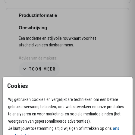
Productinformatie
Omschrijving
Een moderne en stijlvolle rouwkaart voor het
afscheid van een dierbaar mens.
Advies van de makers:
• De papiersoort natuurkarton is een krachtige
TOON MEER
match bij dit ontwerp.
• Envelopkleur lichtgrijs is heel stijlvol bij deze kaart.
Cookies
Loop je vast met het zelf bewerken van de kaart?
Meer kaarten in deze stijl
Neem contact met ons op.
We helpen je graag!
Wij gebruiken cookies en vergelijkbare technieken om een betere
gebruikerservaring te bieden, ons websiteverkeer en onze prestaties
te analyseren en voor marketing- en sociale mediadoeleinden (het
weergeven van gepersonaliseerde advertenties).
Je kunt jouw toestemming altijd wijzigen of intrekken op ons
ons