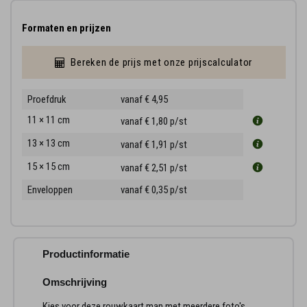
Formaten en prijzen
Bereken de prijs met onze prijscalculator
Proefdruk
vanaf € 4,95
11 × 11 cm
vanaf € 1,80
p/st
13 × 13 cm
vanaf € 1,91
p/st
15 × 15 cm
vanaf € 2,51
p/st
Enveloppen
vanaf € 0,35
p/st
Productinformatie
Omschrijving
Kies voor deze rouwkaart man met meerdere foto's.