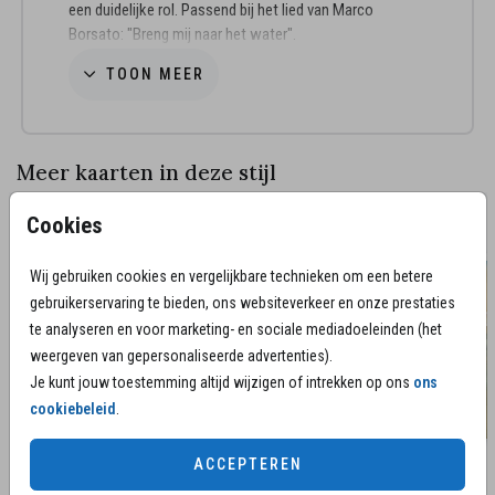
een duidelijke rol. Passend bij het lied van Marco
Borsato: "Breng mij naar het water".
TOON MEER
Advies van de makers:
• Kies voor de papiersoort parelmoer.
• In combinatie met de zandkleur envelop een mooie
match.
Meer kaarten in deze stijl
Hulp nodig met het bewerken van de kaart of vragen
rouwkaart
Cookies
over de levering? Neem contact met ons op.
We
helpen je graag!
We zijn elke dag bereikbaar van
Wij gebruiken cookies en vergelijkbare technieken om een betere
9.00 - 21.00 uur.
gebruikerservaring te bieden, ons websiteverkeer en onze prestaties
te analyseren en voor marketing- en sociale mediadoeleinden (het
weergeven van gepersonaliseerde advertenties).
Je kunt jouw toestemming altijd wijzigen of intrekken op ons
ons
cookiebeleid
.
ACCEPTEREN