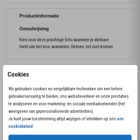
Productinformatie
Omschrijving
Kies voor deze prachtige foto wanneer je dierbare
hield van het bos, wandelen, fietsen, tot rust komen.
Meer kaarten in deze stijl
Cookies
rouwk
Wij gebruiken cookies en vergelijkbare technieken om een betere
gebruikerservaring te bieden, ons websiteverkeer en onze prestaties
te analyseren en voor marketing- en sociale mediadoeleinden (het
weergeven van gepersonaliseerde advertenties).
Je kunt jouw toestemming altijd wijzigen of intrekken op ons
ons
cookiebeleid
.